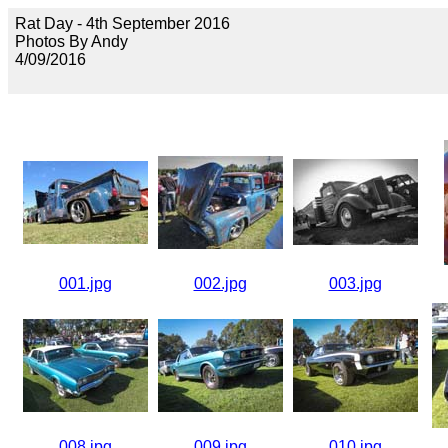
Rat Day - 4th September 2016
Photos By Andy
4/09/2016
001.jpg
002.jpg
003.jpg
008.jpg
009.jpg
010.jpg