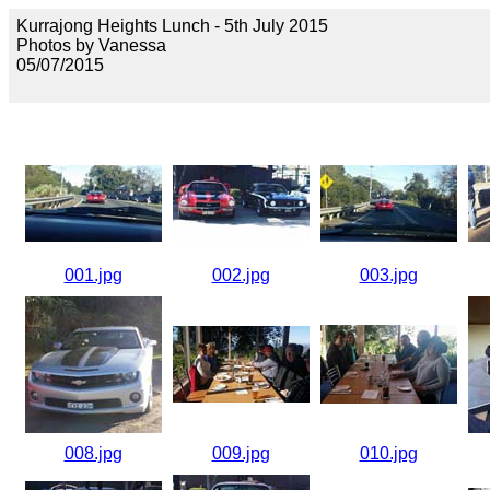
Kurrajong Heights Lunch - 5th July 2015
Photos by Vanessa
05/07/2015
001.jpg
002.jpg
003.jpg
008.jpg
009.jpg
010.jpg