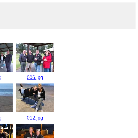
g
006.jpg
g
012.jpg