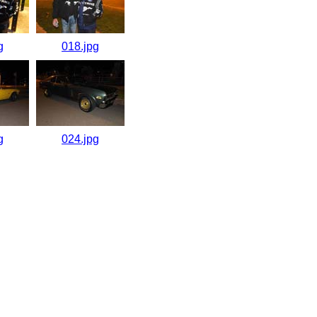
g
018.jpg
g
024.jpg