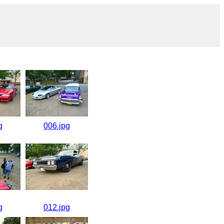
g
006.jpg
g
012.jpg