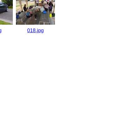
g
018.jpg