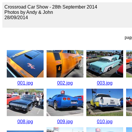
Crossroad Car Show - 28th September 2014
Photos by Andy & John
28/09/2014
pag
001.jpg
002.jpg
003.jpg
008.jpg
009.jpg
010.jpg