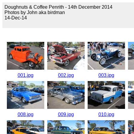
Doughnuts & Coffee Penrith - 14th December 2014
Photos by John aka birdman
14-Dec-14
001.jpg
002.jpg
003.jpg
008.jpg
009.jpg
010.jpg