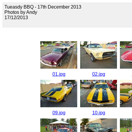
Tueasdy BBQ - 17th December 2013
Photos by Andy
17/12/2013
01.jpg
02.jpg
09.jpg
10.jpg