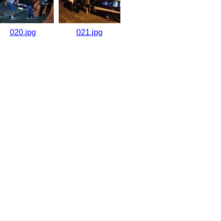
020.jpg
021.jpg