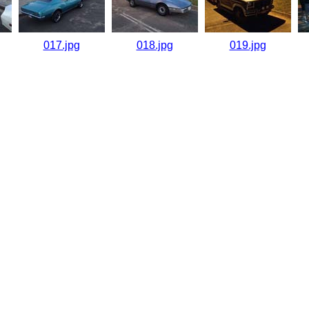
017.jpg
018.jpg
019.jpg