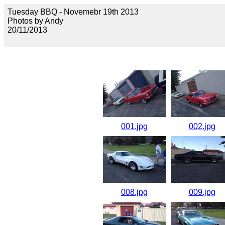
Tuesday BBQ - Novemebr 19th 2013
Photos by Andy
20/11/2013
001.jpg
002.jpg
008.jpg
009.jpg