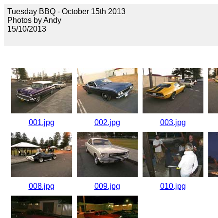
Tuesday BBQ - October 15th 2013
Photos by Andy
15/10/2013
001.jpg
002.jpg
003.jpg
008.jpg
009.jpg
010.jpg