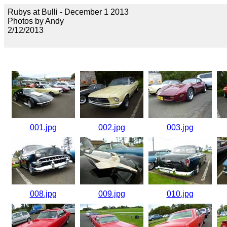
Rubys at Bulli - December 1 2013
Photos by Andy
2/12/2013
001.jpg
002.jpg
003.jpg
008.jpg
009.jpg
010.jpg