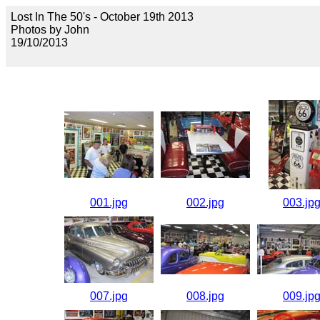
Lost In The 50's - October 19th 2013
Photos by John
19/10/2013
001.jpg
002.jpg
003.jp
007.jpg
008.jpg
009.jp