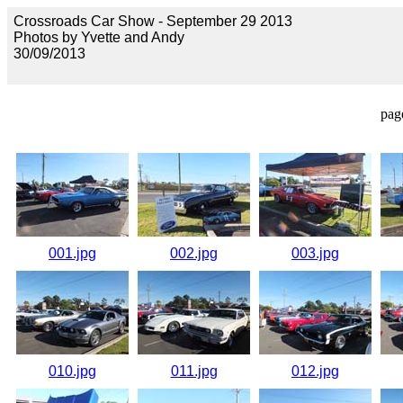
Crossroads Car Show - September 29 2013
Photos by Yvette and Andy
30/09/2013
pag
001.jpg
002.jpg
003.jpg
010.jpg
011.jpg
012.jpg